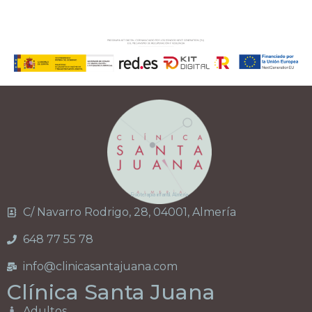
Fisioterapia infantil Almería
C/ Navarro Rodrigo, 28, 04001, Almería
648 77 55 78
info@clinicasantajuana.com
Clínica Santa Juana
Adultos