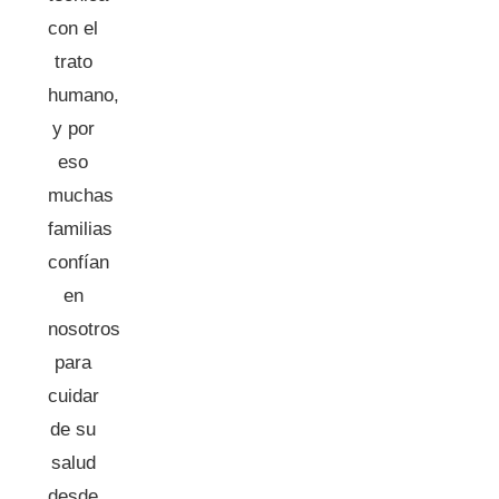
con el
trato
humano,
y por
eso
muchas
familias
confían
en
nosotros
para
cuidar
de su
salud
desde