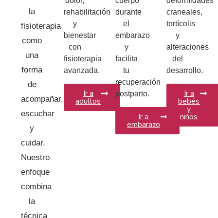
dolor,
cuerpo
deformidades
la
rehabilitación
durante
craneales,
y
el
tortícolis
fisioterapia
bienestar
embarazo
y
como
con
y
alteraciones
una
fisioterapia
facilita
del
forma
avanzada.
tu
desarrollo.
recuperación
de
Ir a
Ir a
postparto.
acompañar,
adultos
bebés
y
escuchar
Ir a
niños
embarazo
y
cuidar.
Nuestro
enfoque
combina
la
técnica