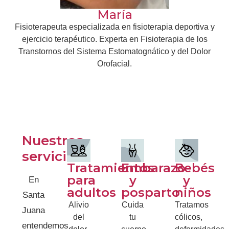
María
Fisioterapeuta especializada en fisioterapia deportiva y
ejercicio terapéutico. Experta en Fisioterapia de los
Transtornos del Sistema Estomatognático y del Dolor
Orofacial.
Nuestros
servicios
Tratamientos
Embarazo
Bebés
para
y
y
En
adultos
posparto
niños
Santa
Alivio
Cuida
Tratamos
Juana
del
tu
cólicos,
entendemos